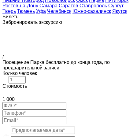
Нижний Новгород
Новосибирск
Омск
Пермь
Пятигорск
Ростов-на-Дону
Самара
Саратов
Ставрополь
Сургут
Тверь
Тюмень
Уфа
Челябинск
Южно-сахалинск
Якутск
Билеты
Забронировать экскурсию
/
Посещение Парка бесплатно до конца года, по
предварительной записи.
Кол-во человек
Стоимость
1 000