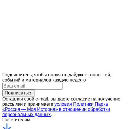
состоянии алкогольного, наркотического или иного
токсического опьянения;
вывести с территории Исторического парка лиц,
нарушающих Правила посещения Исторического
парка;
установить нахождение в зале не более одной
группы;
закрыть выставку в целом или отдельные залы, в
том числе на технические перерывы;
закрыть выставки по иным объективным причинам.
Подпишитесь, чтобы получать дайджест новостей,
событий и материалов каждую неделю
Подписаться
Оставляя свой e-mail, вы даете согласие на получение
рассылки и принимаете
условия Политики Парка
«Россия — Моя История» в отношении обработки
персональных данных
.
Посетителям