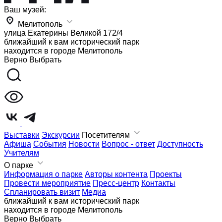
Ваш музей:
Мелитополь
улица Екатерины Великой 172/4
ближайший к вам исторический парк
находится в городе
Мелитополь
Верно
Выбрать
Выставки
Экскурсии
Посетителям
Афиша
События
Новости
Вопрос - ответ
Доступность
Учителям
О парке
Информация о парке
Авторы контента
Проекты
Провести мероприятие
Пресс-центр
Контакты
Спланировать визит
Медиа
ближайший к вам исторический парк
находится в городе
Мелитополь
Верно
Выбрать